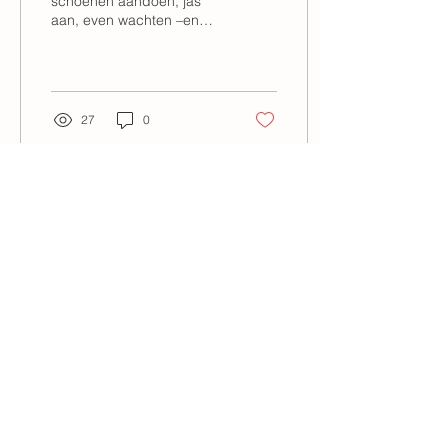
schoenen aandoen, jas
aan, even wachten –en
BOEM.Driftbui.Tranen.Of
net: helemaal stil en
teruggetrokken....
27
0
Meer laden
De Lotusbloem betekent zuiverheid,
wedergeboorte en groei. Het weerspiegelt