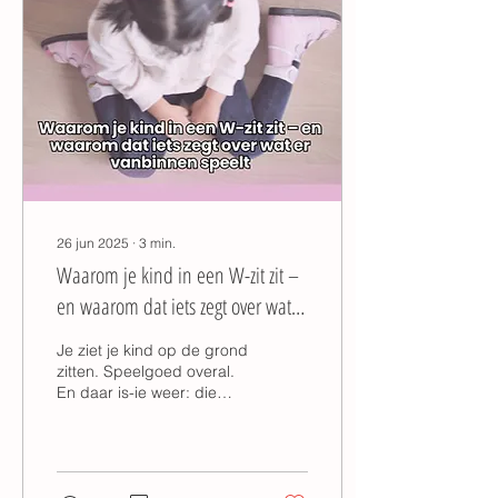
26 jun 2025
∙
3
min.
Waarom je kind in een W-zit zit –
en waarom dat iets zegt over wat
er vanbinnen speelt
Je ziet je kind op de grond
zitten. Speelgoed overal.
En daar is-ie weer: die
typische houding, met de
knieën naar voren en de
voetjes...