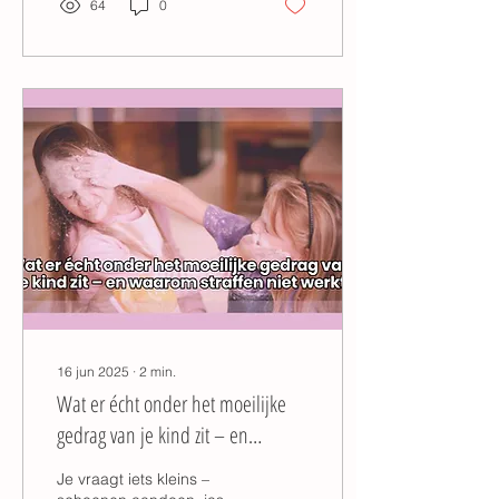
64
0
16 jun 2025
∙
2
min.
Wat er écht onder het moeilijke
gedrag van je kind zit – en
waarom straffen niet werkt
Je vraagt iets kleins –