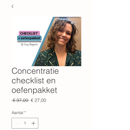
Concentratie
checklist en
oefenpakket
Normale
Verkoopprijs
 € 97,00 
€ 27,00
prijs
Aantal
*