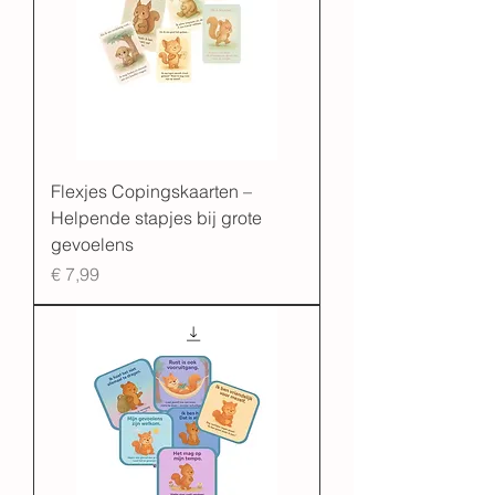
Flexjes Copingskaarten –
Helpende stapjes bij grote
gevoelens
Prijs
€ 7,99