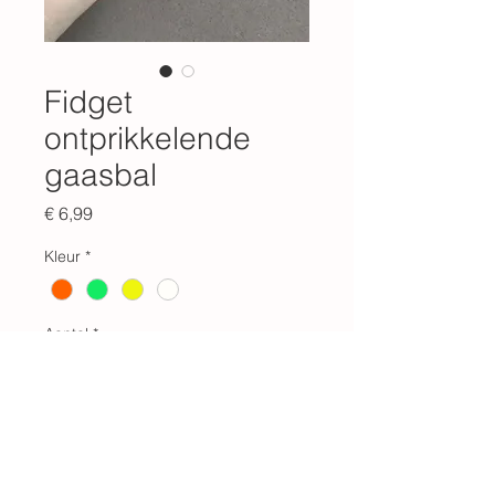
Fidget
ontprikkelende
gaasbal
Prijs
€ 6,99
Kleur
*
Aantal
*
In winkelwagen