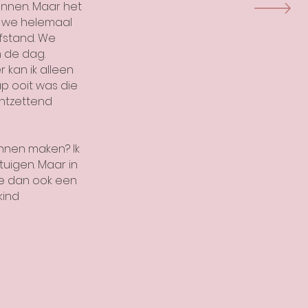
nnen. Maar het
t we helemaal
fstand. We
 de dag.
 kan ik alleen
p ooit was die
ontzettend
kunnen maken? Ik
tuigen. Maar in
oe dan ook een
kind