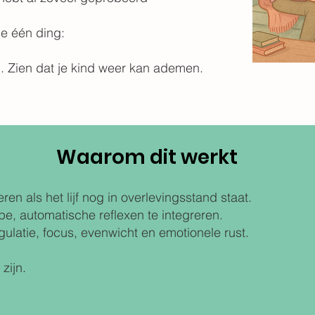
je één ding:
. Zien dat je kind weer kan ademen.
Waarom dit werkt
ren als het lijf nog in overlevingsstand staat.
pe, automatische reflexen te integreren.
egulatie, focus, evenwicht en emotionele rust.
zijn.