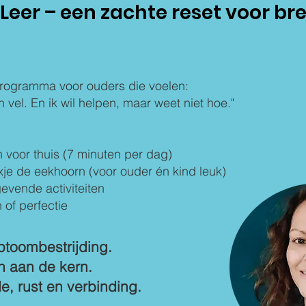
Leer – een zachte reset voor brei
programma voor ouders die voelen:
z’n vel. En ik wil helpen, maar weet niet hoe."
 voor thuis (7 minuten per dag)
xje de eekhoorn (voor ouder én kind leuk)
evende activiteiten
of perfectie
toombestrijding.
n aan de kern.
de, rust en verbinding.