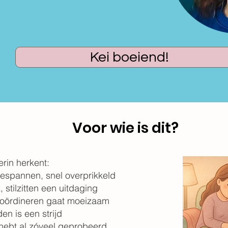
Kei boeiend!
Voor wie is dit?
ierin herkent:
gespannen, snel overprikkeld
, stilzitten een uitdaging
 coördineren gaat moeizaam
en is een strijd
n hebt al zóveel geprobeerd