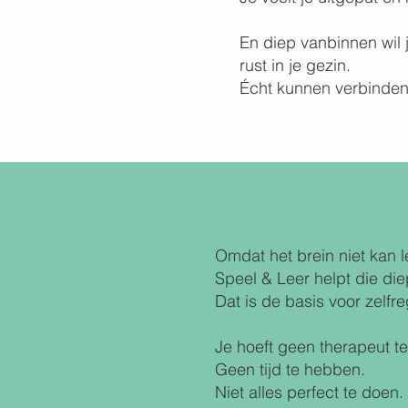
En diep vanbinnen wil 
rust in je gezin.
Écht kunnen verbinden
Omdat het brein niet kan le
Speel & Leer helpt die die
Dat is de basis voor zelfr
Je hoeft geen therapeut te 
Geen tijd te hebben.
Niet alles perfect te doen.