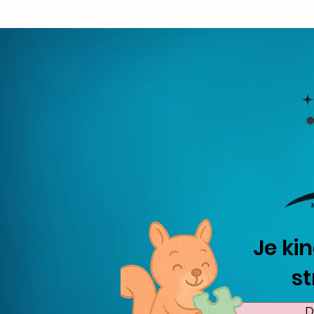
Je kin
st
D