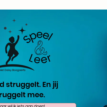
d struggelt. En jij
ruggelt mee.
aar wil ik iets aan doen!