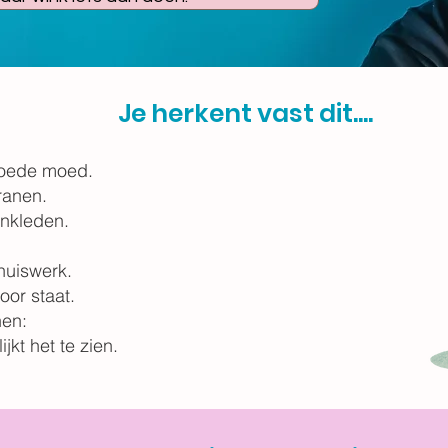
Je herkent vast dit....
goede moed.
tranen.
ankleden.
 huiswerk.
voor staat.
nen:
jkt het te zien.