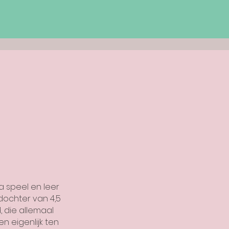
a speel en leer
ochter van 4,5
, die allemaal
n eigenlijk ten