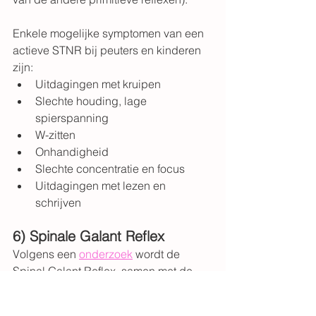
Enkele mogelijke symptomen van een 
actieve STNR bij peuters en kinderen 
zijn:
Uitdagingen met kruipen
Slechte houding, lage 
spierspanning
W-zitten
Onhandigheid
Slechte concentratie en focus
Uitdagingen met lezen en 
schrijven
6) Spinale Galant Reflex
Volgens een 
onderzoek
 wordt de 
Spinal Galant Reflex, samen met de 
ATNR, geassocieerd met assisteren 
tijdens een vaginale bevalling . Bij 