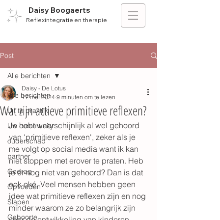
Daisy Boogaerts
Reflexintegratie en therapie
Post
Alle berichten
Daisy - De Lotus
Alle berichten
17 mei 2024
9 minuten om te lezen
Wat zijn actieve primitieve reflexen?
Uit te praktijk
Je hebt waarschijnlijk al wel gehoord 
Uw community
van 'primitieve reflexen', zeker als je 
ouderschap
me volgt op social media want ik kan 
partner
niet stoppen met erover te praten. Heb 
Gedrag
je er nog niet van gehoord? Dan is dat 
ook oké. Veel mensen hebben geen 
Opvoeden
idee wat primitieve reflexen zijn en nog 
Slapen
minder waarom ze zo belangrijk zijn 
Geboorte
voor de ontwikkeling van kinderen.