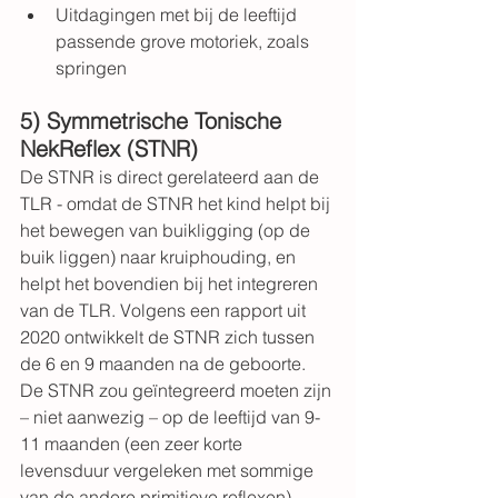
Uitdagingen met bij de leeftijd 
passende grove motoriek, zoals 
springen
5) Symmetrische Tonische 
NekReflex (STNR)
De STNR is direct gerelateerd aan de 
TLR - omdat de STNR het kind helpt bij 
het bewegen van buikligging (op de 
buik liggen) naar kruiphouding, en 
helpt het bovendien bij het integreren 
van de TLR. Volgens een 
rapport uit 
2020
 ontwikkelt de STNR zich tussen 
de 6 en 9 maanden na de geboorte.
De STNR zou geïntegreerd moeten zijn 
– niet aanwezig – op de leeftijd van 9-
11 maanden (een zeer korte 
levensduur vergeleken met sommige 
van de andere primitieve reflexen).