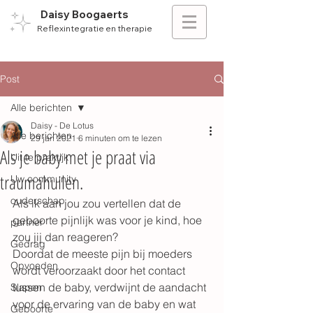
Daisy Boogaerts
Reflexintegratie en therapie
Post
Alle berichten
Daisy - De Lotus
Alle berichten
29 jan 2021
6 minuten om te lezen
Als je baby met je praat via
Uit te praktijk
traumahuilen.
Uw community
ouderschap
Als ik aan jou zou vertellen dat de 
geboorte pijnlijk was voor je kind, hoe 
partner
zou jij dan reageren?
Gedrag
Doordat de meeste pijn bij moeders 
Opvoeden
wordt veroorzaakt door het contact 
tussen de baby, verdwijnt de aandacht 
Slapen
voor de ervaring van de baby en wat 
Geboorte