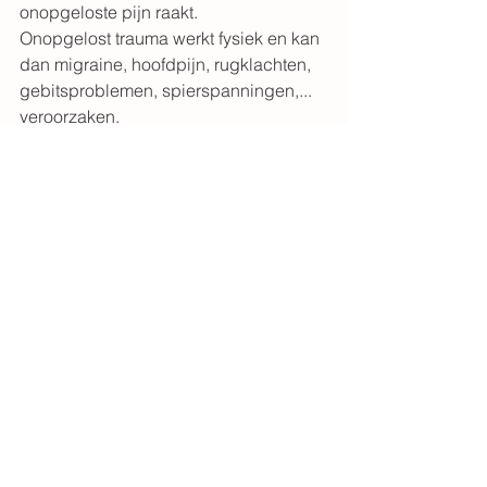
onopgeloste pijn raakt. 
Onopgelost trauma werkt fysiek en kan 
dan migraine, hoofdpijn, rugklachten, 
gebitsproblemen, spierspanningen,... 
veroorzaken.
Dit onverwerkt trauma werkt ook in het 
zenuwstelsel, waardoor het gevoelig 
wordt voor stress die op zijn beurt weer 
overlevingsreacties oproept die 
gebaseerd zijn op vroege 
overweldiging, in plaats van op de 
huidige situatie.
De psychologische gevolgen van 
onopgelost geboortetrauma zijn ook 
verweven op tal van manieren in ons 
leven. Baby's die zich door een 
medische ingreep machteloos 
voelden,  