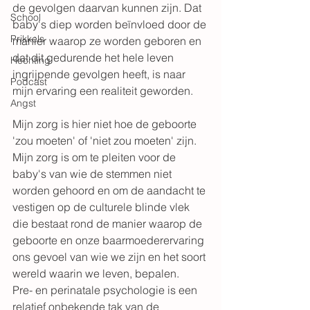
de gevolgen daarvan kunnen zijn. Dat 
School
baby's diep worden beïnvloed door de 
Prikkels
manier waarop ze worden geboren en 
dat dit gedurende het hele leven 
Hechting
ingrijpende gevolgen heeft, is naar 
Podcast
mijn ervaring een realiteit geworden.
Angst
Mijn zorg is hier niet hoe de geboorte 
'zou moeten' of 'niet zou moeten' zijn. 
Mijn zorg is om te pleiten voor de 
baby's van wie de stemmen niet 
worden gehoord en om de aandacht te 
vestigen op de culturele blinde vlek 
die bestaat rond de manier waarop de 
geboorte en onze baarmoederervaring 
ons gevoel van wie we zijn en het soort 
wereld waarin we leven, bepalen. 
Pre- en perinatale psychologie is een 
relatief onbekende tak van de 