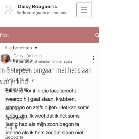
Daisy Boogaerts
Reflexintegratie en therapie
Post
Alle berichten
Daisy - De Lotus
Alle berichten
18 jun 2021
6 minuten om te lezen
In 3 stappen omgaan met het slaan
Uit te praktijk
van je kind
Uw community
ouderschap
Elk kind komt in die fase terecht 
partner
waarop hij gaat slaan, krabben, 
stampen en zelfs bijten. Het kan soms 
Gedrag
heftig zijn. Ik weet dat ik het soms 
Opvoeden
lastig had als mijn zoon begon te 
Slapen
lachen als ik hem zei dat slaan niet 
Geboorte