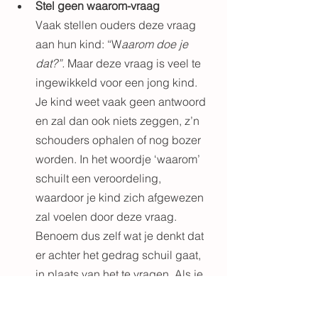
Stel geen waarom-vraag
Vaak stellen ouders deze vraag 
aan hun kind: “W
aarom doe je 
dat?”.
 Maar deze vraag is veel te 
ingewikkeld voor een jong kind. 
Je kind weet vaak geen antwoord 
en zal dan ook niets zeggen, z’n 
schouders ophalen of nog bozer 
worden. In het woordje ‘waarom’ 
schuilt een veroordeling, 
waardoor je kind zich afgewezen 
zal voelen door deze vraag. 
Benoem dus zelf wat je denkt dat 
er achter het gedrag schuil gaat, 
in plaats van het te vragen. Als je 
op een rustig moment toch in 
gesprek wilt gaan met je kind en 