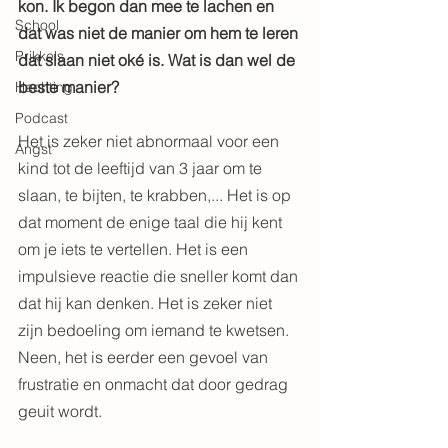
kon. Ik begon dan mee te lachen en 
School
dat was niet de manier om hem te leren 
Prikkels
dat slaan niet oké is. Wat is dan wel de 
beste manier?
Hechting
Podcast
Het is zeker niet abnormaal voor een 
Angst
kind tot de leeftijd van 3 jaar om te 
slaan, te bijten, te krabben,... Het is op 
dat moment de enige taal die hij kent 
om je iets te vertellen. Het is een 
impulsieve reactie die sneller komt dan 
dat hij kan denken. Het is zeker niet 
zijn bedoeling om iemand te kwetsen. 
Neen, het is eerder een gevoel van 
frustratie en onmacht dat door gedrag 
geuit wordt.