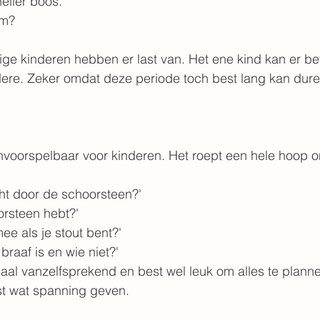
neller boos.
om?
ige kinderen hebben er last van. Het ene kind kan er be
re. Zeker omdat deze periode toch best lang kan dure
 onvoorspelbaar voor kinderen. Het roept een hele hoop
cht door de schoorsteen?'
orsteen hebt?'
ee als je stout bent?'
braaf is en wie niet?'
maal vanzelfsprekend en best wel leuk om alles te planne
st wat spanning geven.