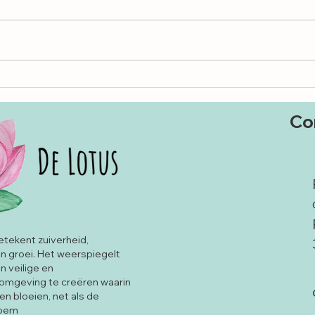
Waarom je kind in een W-zit zit – en
Wat er
waarom dat iets zegt over wat er
van je 
vanbinnen speelt
werkt
Co
tekent zuiverheid,
 groei. Het weerspiegelt
n veilige en
omgeving te creëren waarin
en bloeien, net als de
loem