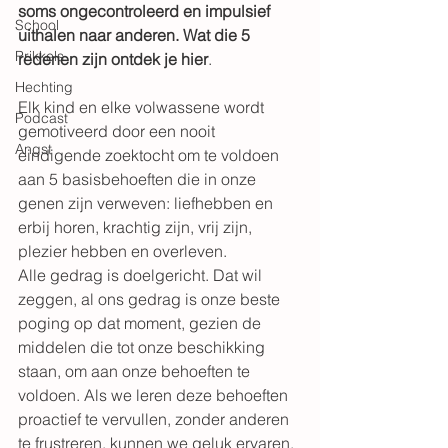
soms ongecontroleerd en impulsief 
School
uithalen naar anderen. Wat die 5 
Prikkels
redenen zijn ontdek je hier
.
Hechting
Elk kind en elke volwassene wordt 
Podcast
gemotiveerd door een nooit 
Angst
eindigende zoektocht om te voldoen 
aan 5 basisbehoeften die in onze 
genen zijn verweven: liefhebben en 
erbij horen, krachtig zijn, vrij zijn, 
plezier hebben en overleven. 
Alle gedrag is doelgericht. Dat wil 
zeggen, al ons gedrag is onze beste 
poging op dat moment, gezien de 
middelen die tot onze beschikking 
staan, om aan onze behoeften te 
voldoen. Als we leren deze behoeften 
proactief te vervullen, zonder anderen 
te frustreren, kunnen we geluk ervaren. 