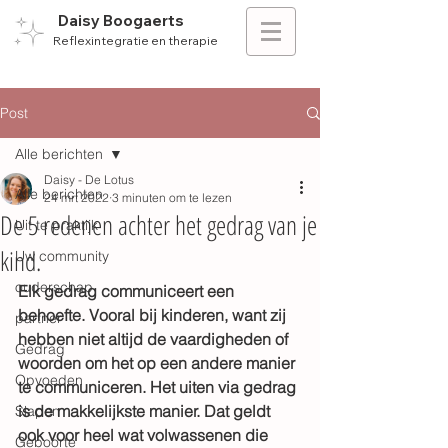
Daisy Boogaerts
Reflexintegratie en therapie
Post
Alle berichten
Daisy - De Lotus
Alle berichten
24 mrt 2022
3 minuten om te lezen
De 5 redenen achter het gedrag van je
Uit te praktijk
kind.
Uw community
ouderschap
Elk gedrag communiceert een 
behoefte. Vooral bij kinderen, want zij 
partner
hebben niet altijd de vaardigheden of 
Gedrag
woorden om het op een andere manier 
Opvoeden
te communiceren. Het uiten via gedrag 
is de makkelijkste manier. Dat geldt 
Slapen
ook voor heel wat volwassenen die 
Geboorte