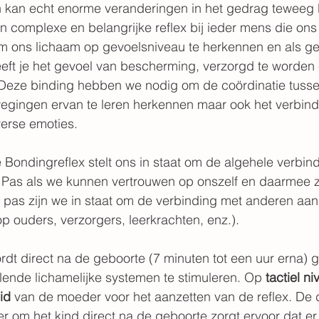
 kan echt enorme veranderingen in het gedrag teweeg
en complexe en belangrijke reflex bij ieder mens die ons
m ons lichaam op gevoelsniveau te herkennen en als ge
eft je het gevoel van bescherming, verzorgd te worden 
Deze binding hebben we nodig om de coördinatie tusse
egingen ervan te leren herkennen maar ook het verbind
erse emoties. 
Bondingreflex stelt ons in staat om de algehele verbin
. Pas als we kunnen vertrouwen op onszelf en daarmee z
pas zijn we in staat om de verbinding met anderen aan
op ouders, verzorgers, leerkrachten, enz.).
dt direct na de geboorte (7 minuten tot een uur erna) g
illende lichamelijke systemen te stimuleren. Op 
tactiel n
id
 van de moeder voor het aanzetten van de reflex. De 
 om het kind direct na de geboorte zorgt ervoor dat er