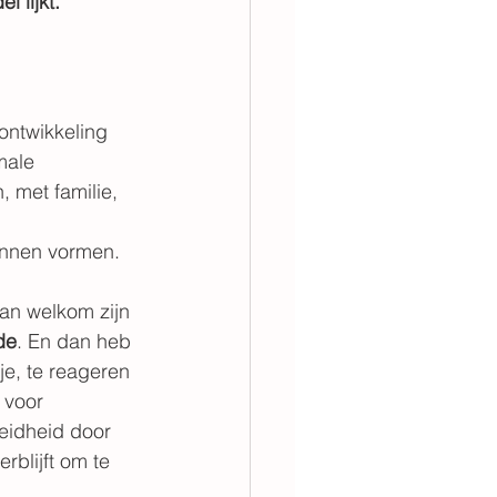
 lijkt.
ontwikkeling 
male 
 met familie, 
kunnen vormen.
an welkom zijn 
de
. En dan heb 
e, te reageren 
 voor 
eidheid door 
rblijft om te 