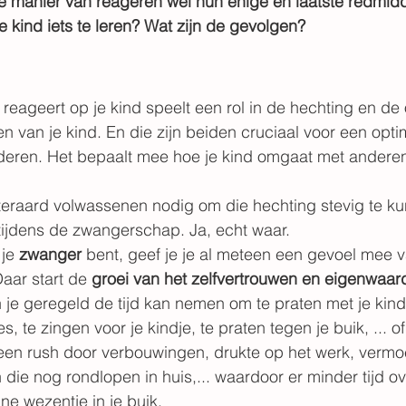
 manier van reageren wel hun enige en laatste redmiddel
e kind iets te leren? Wat zijn de gevolgen?
 reageert op je kind speelt een rol in de hechting en de 
en van je kind. En die zijn beiden cruciaal voor een opti
deren. Het bepaalt mee hoe je kind omgaat met anderen,
iteraard volwassenen nodig om die hechting stevig te 
 tijdens de zwangerschap. Ja, echt waar. 
je 
zwanger
 bent, geef je je al meteen een gevoel mee v
Daar start de 
groei van het zelfvertrouwen en eigenwaar
je geregeld de tijd kan nemen om te praten met je kindj
s, te zingen voor je kindje, te praten tegen je buik, ... of
een rush door verbouwingen, drukte op het werk, vermo
ie nog rondlopen in huis,... waardoor er minder tijd ove
ne wezentje in je buik.