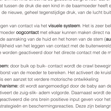
at tussen de druk die een kind in de baarmoeder heeft 
de nieuwe, geheel tegenstijdige druk, van de lucht bui
ggen van contact via het 
visuele systeem
. Het is zeer be
 moeder 
oogcontact
 met elkaar kunnen maken direct na
 de aanraking van de huid en het horen van de stem (
au
ijkheid van het leggen van contact met de buitenwereld
 worden geactiveerd door het directe contact met de m
teem:
 door buik op buik- contact wordt de crawl beweging
borst van de moeder te bereiken. Het activeert de kruis
s een aanzet tot verdere motorische ontwikkeling
hanisme:
 dit wordt aangemoedigd door de baby aan de 
tiveert de zuig-slik- adem volgorde. Daarnaast wordt de
eactiveerd die ons brein positieve input geven voor het
strategieën en beschermingsreacties. Deze zijn belangr