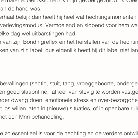
materie. Gelukkig heb ik mijn gevoel gevolgd. Ik voeld
 aan de hand was.
verhaal bekijk dan heeft hij heel wat hechtingsmomenten
n overlevingsmodus. Vermoeiend en slopend voor hem waa
 elke dag wel uitbarstingen had.
 van zijn Bondingreflex en het herstellen van de hechtin
 van zijn label, dus eigenlijk heeft hij dit label niet lan
 bevallingen (sectio, stuit, tang, vroeggeboorte, onderge
en goed slaapritme,  afkeer van stevig te worden vastg
nder dwang doen, emotionele stress en over-bezorgdheid
et los willen laten in (nieuwe) situaties, of in openbare ru
met een Mnri behandeling.
e zo essentieel is voor de hechting en de verdere ontwi