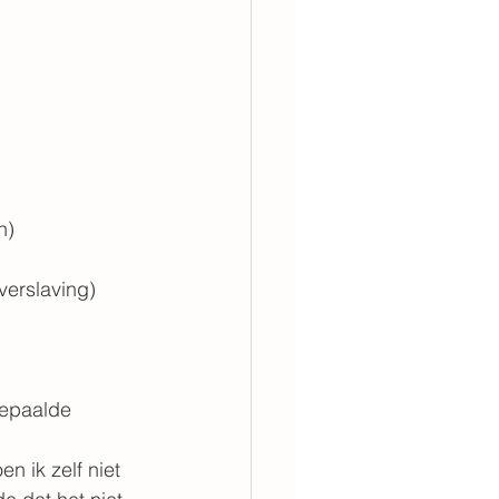
n)
verslaving)
bepaalde 
n ik zelf niet 