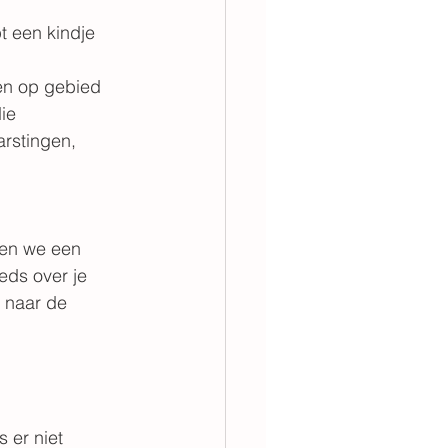
t een kindje 
en op gebied 
ie 
arstingen, 
den we een 
eds over je 
 naar de 
 er niet 