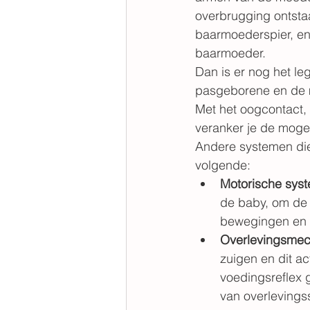
overbrugging ontsta
baarmoederspier, en 
baarmoeder. 
Dan is er nog het le
pasgeborene en de
Met het oogcontact,
veranker je de mogel
Andere systemen die
volgende:
Motorische sys
de baby, om de 
bewegingen en i
Overlevingsmec
zuigen en dit ac
voedingsreflex g
van overlevings