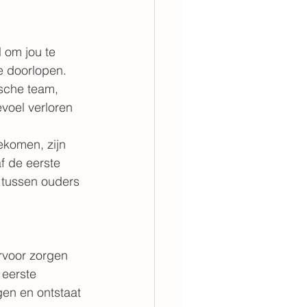
 om jou te 
e doorlopen.
sche team, 
voel verloren 
ekomen, zijn 
f de eerste 
 tussen ouders 
rvoor zorgen 
 eerste 
en en ontstaat 