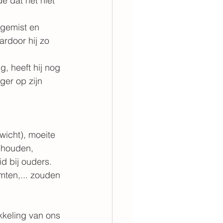
e dat het niet 
 gemist en 
rdoor hij zo 
g, heeft hij nog 
ger op zijn 
wicht), moeite 
ehouden, 
 bij ouders. 
imten,... zouden 
kkeling van ons 