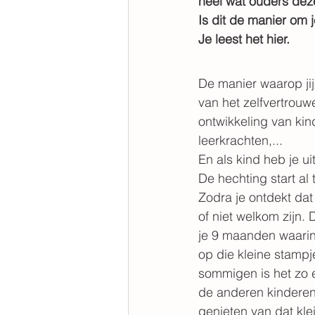
heel wat ouders deze
Is dit de manier om j
Je leest het hier.
De manier waarop jij
van het zelfvertrouw
ontwikkeling van kin
leerkrachten,...
En als kind heb je u
De hechting start al
Zodra je ontdekt dat 
of niet welkom zijn. 
je 9 maanden waarin 
op die kleine stampje
sommigen is het zo 
de anderen kinderen d
genieten van dat klei