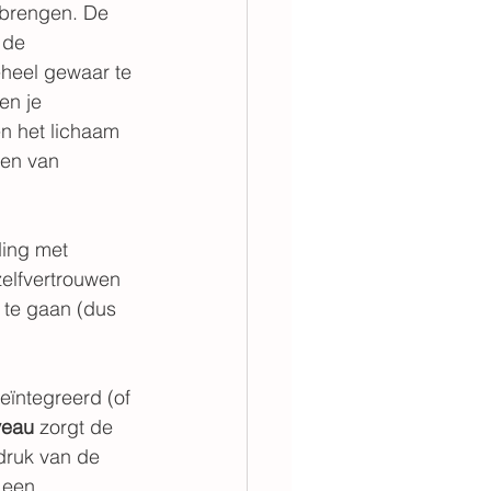
 brengen. De 
 de 
heel gewaar te 
en je 
n het lichaam 
en van 
ding met 
elfvertrouwen 
 te gaan (dus 
eïntegreerd (of 
iveau
 zorgt de 
druk van de 
 een 