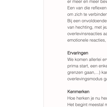
er meer en meer bew
Een van die reflexen 
om zich te verbinden
Bij een onvoldoende
van hechting, met jez
overlevinsreacties a
emotionele reacties, f
Ervaringen
We komen allerlei er
prima start, een enke
grenzen gaan,...) ka
overlevingsmodus g
Kenmerken
Hoe herken je nu h
Het begint meestal me