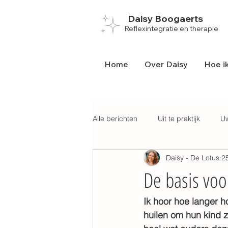
Daisy Boogaerts
Reflexintegratie en therapie
Home
Over Daisy
Hoe ik
Alle berichten
Uit te praktijk
U
Daisy - De Lotus
2
Geboorte
School
Prikke
De basis voo
Ik hoor hoe langer h
huilen om hun kind zo