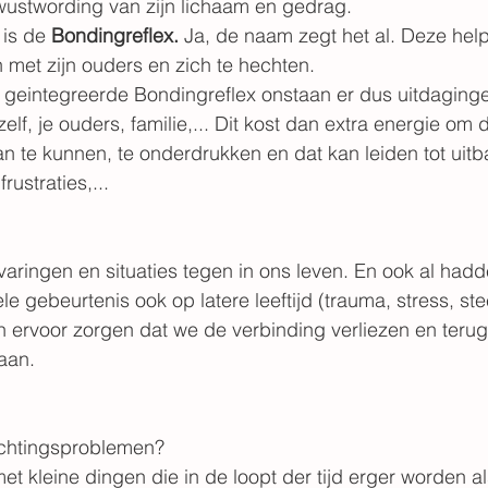
ustwording van zijn lichaam en gedrag.
is de 
Bondingreflex. 
Ja, de naam zegt het al. Deze help
 met zijn ouders en zich te hechten.
 geintegreerde Bondingreflex onstaan er dus uitdaging
elf, je ouders, familie,... Dit kost dan extra energie om d
an te kunnen, te onderdrukken en dat kan leiden tot uitb
rustraties,...
varingen en situaties tegen in ons leven. En ook al had
le gebeurtenis ook op latere leeftijd (trauma, stress, ste
n ervoor zorgen dat we de verbinding verliezen en terug
aan.
echtingsproblemen?
t kleine dingen die in de loopt der tijd erger worden als