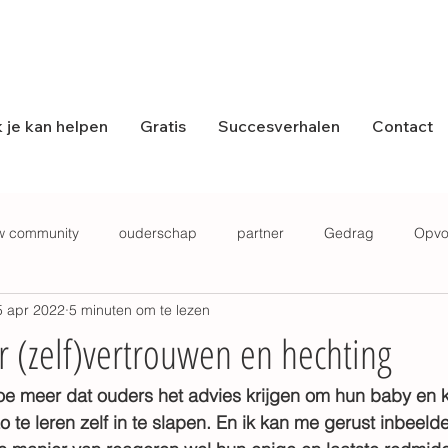
 je kan helpen
Gratis
Succesverhalen
Contact
w community
ouderschap
partner
Gedrag
Opvo
5 apr 2022
5 minuten om te lezen
ls
Hechting
Podcast
Angst
r (zelf)vertrouwen en hechting
oe meer dat ouders het advies krijgen om hun baby en ki
 te leren zelf in te slapen. En ik kan me gerust inbeeld