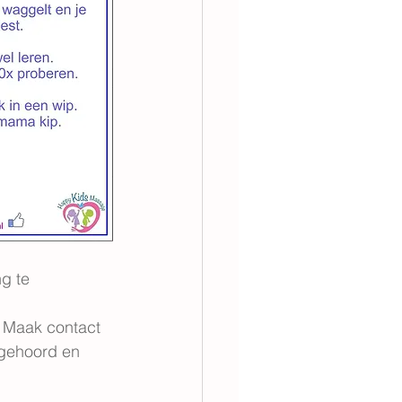
g te 
. Maak contact 
n gehoord en 