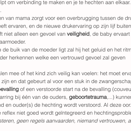
lpt om verbinding te maken en je te hechten aan elkaar. 
. 
n van mama zorgt voor een overbrugging tussen de dr
ft ervaren, en de nieuwe drukervaring op zijn lijf buite
t niet alleen een gevoel van 
veiligheid
, de baby ervaart 
 baarmoeder.
e buik van de moeder ligt zal hij het geluid en het rit
der herkennen welke een vertrouwd gevoel zal geven
len mee of het kind zich veilig kan voelen: het moet erv
zijn en dat gebeurt al voor een stuk in de zwangerscha
evalling
 of een verstoorde start na de bevalling (couveu
arring bij één van de ouders, 
geboortetrauma
,...) kunn
ind en ouder(s) de hechting wordt verstoord. Al deze o
 reflex niet goed wordt geïntegreerd en hechtingsprobl
uisteren, geen regels aanvaarden, niemand vertrouwen, ag