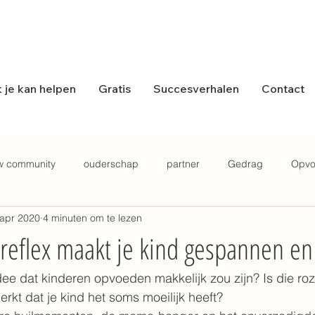
 je kan helpen
Gratis
Succesverhalen
Contact
w community
ouderschap
partner
Gedrag
Opvo
 apr 2020
4 minuten om te lezen
ls
Hechting
Podcast
Angst
reflex maakt je kind gespannen en 
 idee dat kinderen opvoeden makkelijk zou zijn? Is die ro
erkt dat je kind het soms moeilijk heeft?