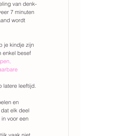
keling van denk-
veer 7 minuten 
aand wordt 
je kindje zijn 
n enkel besef 
pen, 
aarbare 
latere leeftijd.
oelen en 
dat elk deel 
in voor een 
ijk vaak niet 