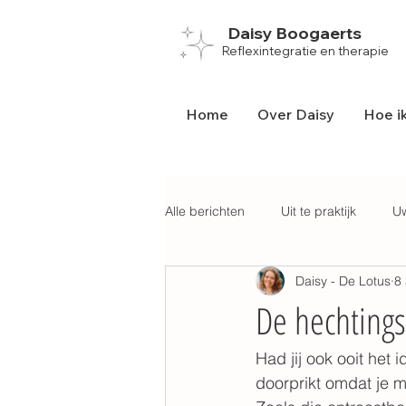
Daisy Boogaerts
Reflexintegratie en therapie
Home
Over Daisy
Hoe ik
Alle berichten
Uit te praktijk
U
Daisy - De Lotus
8
Geboorte
School
Prikke
De hechtings
Had jij ook ooit het
doorprikt omdat je m