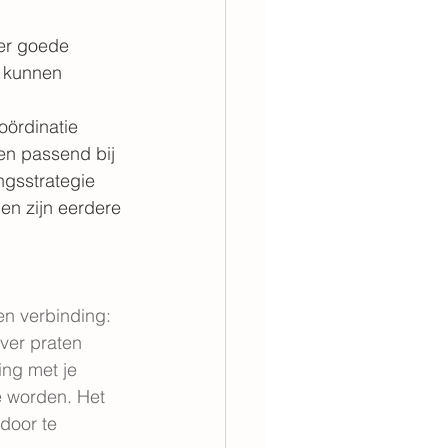
der goede 
d kunnen 
oördinatie 
en passend bij 
ngsstrategie 
en zijn eerdere 
en verbinding: 
over praten 
ing met je 
 worden. Het 
door te 