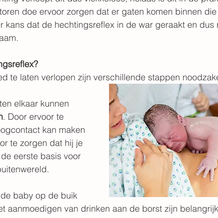
actoren doe ervoor zorgen dat er gaten komen binnen die
kans dat de hechtingsreflex in de war geraakt en dus n
haam.
ngsreflex?
d te laten verlopen zijn verschillende stappen noodzakel
en elkaar kunnen 
n
. D
oor ervoor te 
oogcontact kan maken 
r te zorgen dat hij je 
 de eerste basis voor 
buitenwereld.
 de baby op de buik 
t aanmoedigen van drinken aan de borst zijn belangrijk