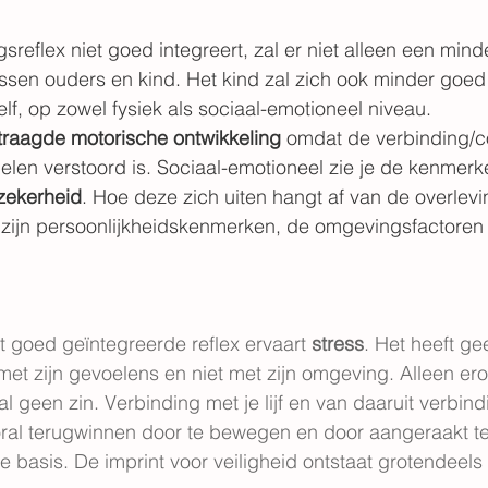
reflex niet goed integreert, zal er niet alleen een min
ussen ouders en kind. Het kind zal zich ook minder goe
lf, op zowel fysiek als sociaal-emotioneel niveau.
traagde motorische ontwikkeling
 omdat de verbinding/c
len verstoord is. Sociaal-emotioneel zie je de kenmerk
zekerheid
. Hoe deze zich uiten hangt af van de overlevi
, zijn persoonlijkheidskenmerken, de omgevingsfactoren 
t goed geïntegreerde reflex ervaart 
stress
. Het heeft ge
iet met zijn gevoelens en niet met zijn omgeving. Alleen er
l geen zin. Verbinding met je lijf en van daaruit verbind
ral terugwinnen door te bewegen en door aangeraakt te
de basis. De imprint voor veiligheid ontstaat grotendeels 