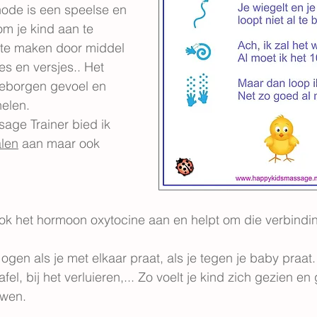
ode is een speelse en 
m je kind aan te 
 te maken door middel 
jes en versjes.. Het 
geborgen gevoel en 
helen.
age Trainer bied ik 
alen
 aan maar ook 
k het hormoon oxytocine aan en helpt om die verbindin
 ogen als je met elkaar praat, als je tegen je baby praat
afel, bij het verluieren,... Zo voelt je kind zich gezien e
uwen.