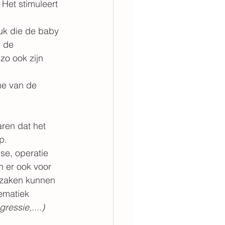
Het stimuleert 
uk die de baby 
n de 
zo ook zijn 
me van de 
aren dat het 
p.
se, operatie 
en er ook voor 
orzaken kunnen 
ematiek 
ressie,....)