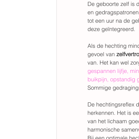
De geboorte zelf is d
en gedragspatronen,
tot een uur na de ge
deze geïntegreerd.
Als de hechting mind
gevoel van 
zelfvert
van. Het kan wel zor
gespannen lijfje, m
buikpijn, opstandig g
Sommige gedragingen z
De hechtingsreflex d
herkennen. Het is ee
van het lichaam goe
harmonische samenw
Bij een optimale hech