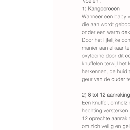
'voelen'.
1) 
Kangoeroeën
Wanneer een baby vee
die aan wordt gebod
onder een warm deken
Door het lijfelijke 
manier aan elkaar t
oxytocine door dit c
knuffelen terwijl het
herkennen, de huid t
geur van de ouder te
2) 
8 tot 12 aanrakin
Een knuffel, omhelz
hechting versterken. 
12 oprechte aanraki
om zich veilig en gel