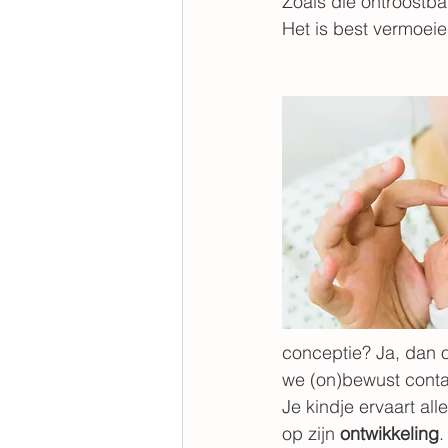
Zoals die ontroostb
Het is best vermoeien
conceptie? Ja, dan
we (on)bewust conta
Je kindje ervaart all
op zijn 
ontwikkeling
.