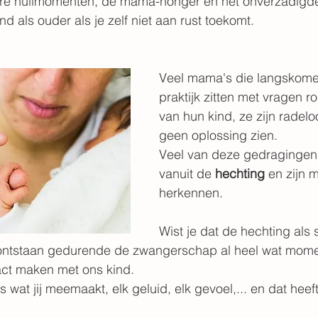
are huilmomenten, de mama-honger en het onverzadigd
d als ouder als je zelf niet aan rust toekomt.
Veel mama's die langskomen
praktijk zitten met vragen r
van hun kind, ze zijn radel
geen oplossing zien.
Veel van deze gedragingen 
vanuit de 
hechting
 en zijn m
herkennen.
Wist je dat de hechting als 
 ontstaan gedurende de zwangerschap al heel wat mom
ct maken met ons kind. 
es wat jij meemaakt, elk geluid, elk gevoel,... en dat heef