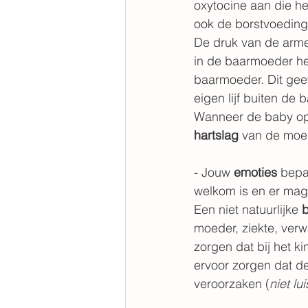
oxytocine aan die he
ook de borstvoeding
De druk van de arme
in de baarmoeder hee
baarmoeder. Dit geef
eigen lijf buiten de
Wanneer de baby op d
hartslag
 van de moe
- Jouw 
emoties
 bepa
welkom is en er mag 
Een niet natuurlijke 
b
moeder, ziekte, verw
zorgen dat bij het k
ervoor zorgen dat de
veroorzaken (
niet l