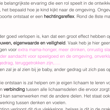
e belangrijkste ervaring die een rol speelt in de ontwik
 het bepaald hoe je kind kijkt naar de omgeving. Onge
boorte ontstaat er een 
hechtingsreflex
. Rond de 8ste m
er goed verlopen is, kan dat een groot effect hebben op 
rouwen, eigenwaarde en veiligheid
. Vaak heb je hier gee
gen voor 
extra mama-honger, meer drinken, onrustig sla
inder aandacht voor speelgoed en de omgeving, onverkl
edrag, teruggetrokken zijn,.....
al je al zien bij je baby, ander gedrag uit zich pas op 
ie ontstaan is zal helpen om je eigen lichaam te leren v
n 
verbinding
 tussen alle lichaamsdelen die ervoor zorgt 
d kan samenwerken met de andere delen. Het staat ook 
erking tussen denken en voelen.
ting verloopt dit dus vlekkeloos, helaas is dit in de prakt