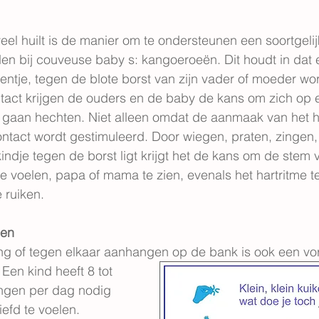
l huilt is de manier om te ondersteunen een soortgelij
en bij couveuse baby s: kangoeroeën. Dit houdt in dat 
tje, tegen de blote borst van zijn vader of moeder wor
contact krijgen de ouders en de baby de kans om zich op e
e gaan hechten. Niet alleen omdat de aanmaak van het 
ontact wordt gestimuleerd. Door wiegen, praten, zingen, 
 kindje tegen de borst ligt krijgt het de kans om de stem
e voelen, papa of mama te zien, evenals het hartritme t
 ruiken.
gen
ing of tegen elkaar aanhangen op de bank is ook een vo
Een kind heeft 8 tot 
ngen per dag nodig 
iefd te voelen.