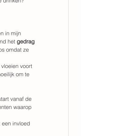
e drinken?
 in mijn 
ond het 
gedrag
oos omdat ze 
vloeien voort 
oeilijk om te 
start vanaf de 
enten waarop 
t een invloed 