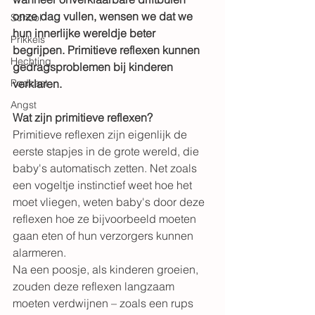
onze dag vullen, wensen we dat we 
School
hun innerlijke wereldje beter 
Prikkels
begrijpen. Primitieve reflexen kunnen 
Hechting
gedragsproblemen bij kinderen 
Podcast
verklaren.
Angst
Wat zijn primitieve reflexen?
Primitieve reflexen zijn eigenlijk de 
eerste stapjes in de grote wereld, die 
baby's automatisch zetten. Net zoals 
een vogeltje instinctief weet hoe het 
moet vliegen, weten baby's door deze 
reflexen hoe ze bijvoorbeeld moeten 
gaan eten of hun verzorgers kunnen 
alarmeren.
Na een poosje, als kinderen groeien, 
zouden deze reflexen langzaam 
moeten verdwijnen – zoals een rups 