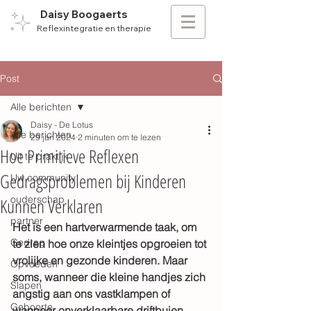
Daisy Boogaerts
Reflexintegratie en therapie
Post
Alle berichten
Daisy - De Lotus
Alle berichten
29 jan 2024
2 minuten om te lezen
Hoe Primitieve Reflexen
Uit te praktijk
Gedragsproblemen bij Kinderen
Uw community
ouderschap
Kunnen Verklaren
partner
Het is een hartverwarmende taak, om 
Gedrag
te zien hoe onze kleintjes opgroeien tot 
vrolijke en gezonde kinderen. Maar 
Opvoeden
soms, wanneer die kleine handjes zich 
Slapen
angstig aan ons vastklampen of 
Geboorte
wanneer onverklaarbare driftbuien 