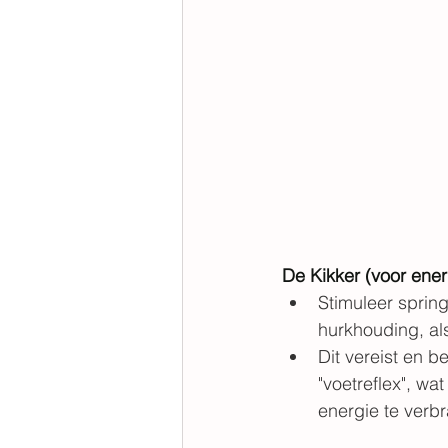
De Kikker (voor en
Stimuleer sprin
hurkhouding, als
Dit vereist en b
"voetreflex", wa
energie te verb