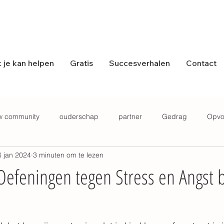
 je kan helpen
Gratis
Succesverhalen
Contact
w community
ouderschap
partner
Gedrag
Opvo
6 jan 2024
3 minuten om te lezen
ls
Hechting
Podcast
Angst
efeningen tegen Stress en Angst b