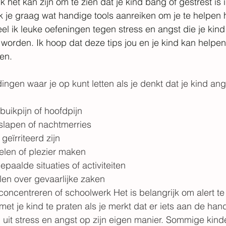
jk het kan zijn om te zien dat je kind bang of gestrest is
k je graag wat handige tools aanreiken om je te helpen
deel ik leuke oefeningen tegen stress en angst die je kin
 worden. Ik hoop dat deze tips jou en je kind kan helpe
den.
dingen waar je op kunt letten als je denkt dat je kind ang
buikpijn of hoofdpijn
lapen of nachtmerries
geïrriteerd zijn
elen of plezier maken
paalde situaties of activiteiten
len over gevaarlijke zaken
oncentreren of schoolwerk Het is belangrijk om alert te 
et je kind te praten als je merkt dat er iets aan de hand
n uit stress en angst op zijn eigen manier. Sommige kind