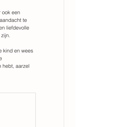
r ook een 
 aandacht te 
 liefdevolle 
zijn.
e kind en wees 
e 
 hebt, aarzel 