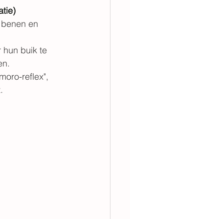
tie)
e benen en 
hun buik te 
en.
moro-reflex", 
.