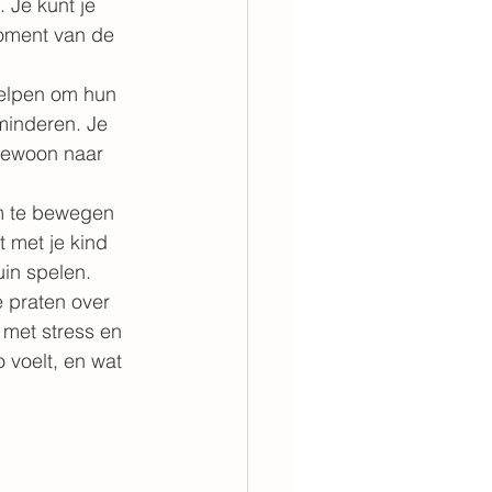
Je kunt je 
moment van de 
helpen om hun 
minderen. Je 
gewoon naar 
m te bewegen 
 met je kind 
in spelen. 
e praten over 
met stress en 
 voelt, en wat 