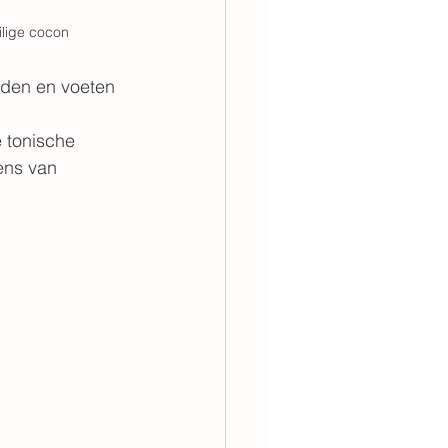
ilige cocon
nden en voeten 
 tonische 
ens van 