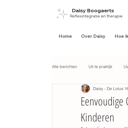
Daisy Boogaerts
Reflexintegratie en therapie
Home
Over Daisy
Hoe ik
Alle berichten
Uit te praktijk
U
Daisy - De Lotus
1
Geboorte
School
Prikke
Eenvoudige O
Kinderen