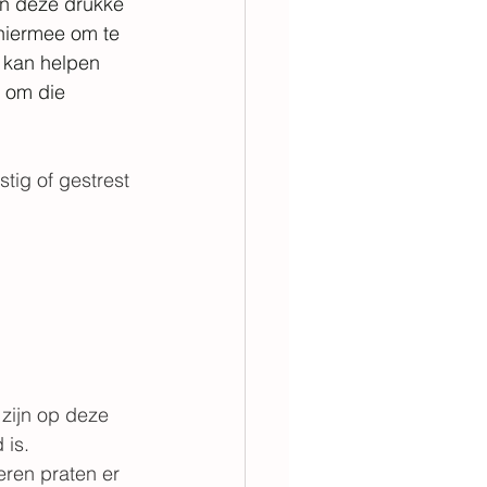
 in deze drukke 
 hiermee om te 
d kan helpen 
n om die 
stig of gestrest 
zijn op deze 
 is.
eren praten er 